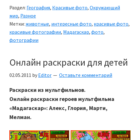
лес
Раздел:
География
,
Красивые фото
,
Окружающий
(10
мир
,
Разное
фото)
Метки:
животные
,
интересные фото
,
красивые фото
,
красивые фотографии
,
Мадагаскар
,
фото
,
фотографии
Онлайн раскраски для детей
02.05.2011
by
Editor
Оставьте комментарий
Раскраски из мультфильмов.
Онлайн раскраски героев мультфильма
«Мадагаскар»: Алекс, Глория, Марти,
Мелман.