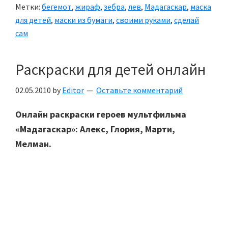
Метки:
бегемот
,
жираф
,
зебра
,
лев
,
Мадагаскар
,
маска
для детей
,
маски из бумаги
,
своими руками
,
сделай
сам
Раскраски для детей онлайн
02.05.2010
by
Editor
Оставьте комментарий
Онлайн раскраски героев мультфильма
«Мадагаскар»: Алекс, Глория, Марти,
Мелман.