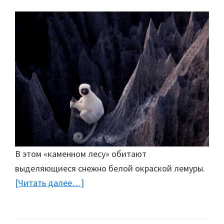
В этом «каменном лесу» обитают
выделяющиеся снежно белой окраской лемуры.
[Читать далее…]
about
Мадагаскар:
Каменный