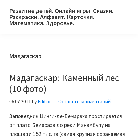
Skip
Skip
Skip
Развитие детей. Онлайн игры. Сказки.
to
to
to
Раскраски. Алфавит. Карточки.
primary
main
primary
Математика. Здоровье.
Сайт
navigation
content
sidebar
для
детей
Мадагаскар
и
их
родителей.
Мадагаскар: Каменный лес
(10 фото)
06.07.2011
by
Editor
Оставьте комментарий
Заповедник Цинги-де-Бемараха простирается
от плато Бемараха до реки Манамбулу на
площади 152 тыс. га (самая крупная охраняемая