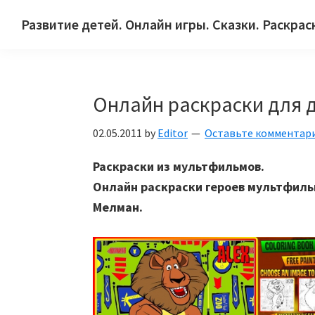
Skip
Skip
Skip
Развитие детей. Онлайн игры. Сказки. Раскрас
to
to
to
Сайт
primary
main
primary
для
navigation
content
sidebar
детей
Онлайн раскраски для 
и
их
02.05.2011
by
Editor
Оставьте комментар
родителей.
Раскраски из мультфильмов.
Онлайн раскраски героев мультфильм
Мелман.