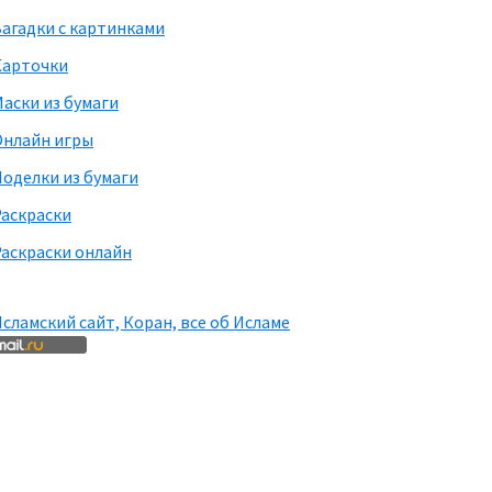
агадки с картинками
Карточки
аски из бумаги
Онлайн игры
оделки из бумаги
Раскраски
аскраски онлайн
сламский сайт, Коран, все об Исламе