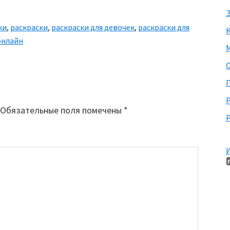
З
ки
,
раскраски
,
раскраски для девочек
,
раскраски для
онлайн
М
П
Обязательные поля помечены
*
Р
И