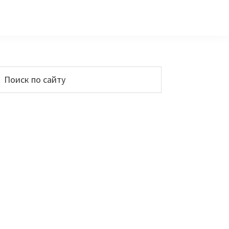
Основной
Поиск
по
сайдбар
айту