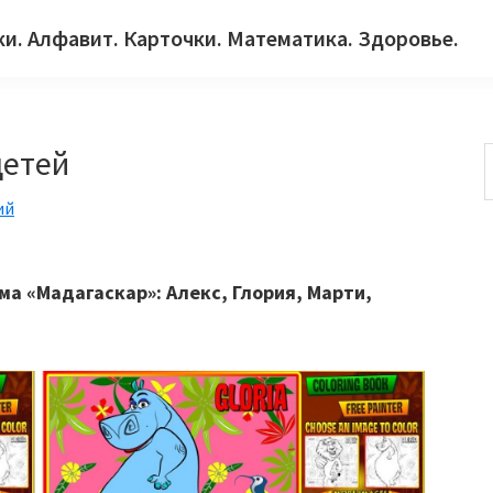
ки. Алфавит. Карточки. Математика. Здоровье.
детей
ий
с
а «Мадагаскар»: Алекс, Глория, Марти,