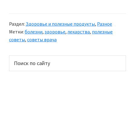
Здоровье:
Если
аллергия
Раздел:
Здоровье и полезные продукты
,
Разное
на
Метки:
болезни
,
здоровье
,
лекарства
,
полезные
лекарства
советы
,
советы врача
Основной
Поиск
по
сайдбар
сайту