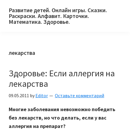
Skip
Skip
Skip
Развитие детей. Онлайн игры. Сказки.
to
to
to
Раскраски. Алфавит. Карточки.
primary
main
primary
Математика. Здоровье.
Сайт
navigation
content
sidebar
для
детей
лекарства
и
их
родителей.
Здоровье: Если аллергия на
лекарства
09.05.2011
by
Editor
Оставьте комментарий
Многие заболевания невозможно победить
без лекарств, но что делать, если у вас
аллергия на препарат?