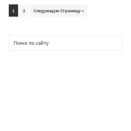
Перейти
1
Перейти
2
Перейти
Следующую Страницу »
на
на
на
страницу
страницу
Основной
Поиск
по
сайдбар
сайту