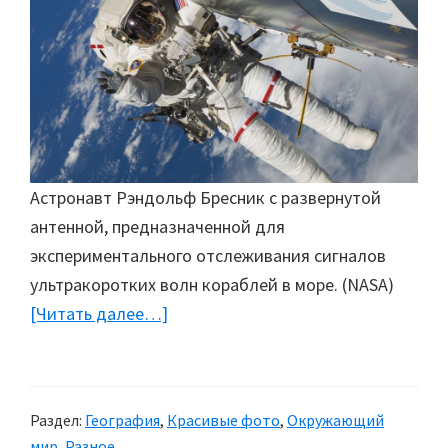
Астронавт Рэндольф Бресник с развернутой
антенной, предназначенной для
экспериментального отслеживания сигналов
ультракоротких волн кораблей в море. (NASA)
[Читать далее…]
about
Снимки
из
космоса
Раздел:
География
,
Красивые фото
,
Окружающий
мир
,
Разное