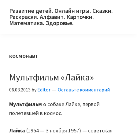
Skip
Skip
Skip
Развитие детей. Онлайн игры. Сказки.
to
to
to
Раскраски. Алфавит. Карточки.
primary
main
primary
Математика. Здоровье.
Сайт
navigation
content
sidebar
для
детей
космонавт
и
их
родителей.
Мультфильм «Лайка»
06.03.2013
by
Editor
Оставьте комментарий
Мультфильм
о собаке Лайке, первой
полетевшей в космос.
Лайка
(1954 — 3 ноября 1957) — советская