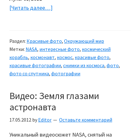
[Читать далее…]
about
Снимки
из
космоса
Раздел:
Красивые фото
,
Окружающий мир
Метки:
NASA
,
интересные фото
,
космический
корабль
,
космонавт
,
космос
,
красивые фото
,
красивые фотографии
,
снимки из космоса
,
фото
,
фото со спутника
,
фотографии
Видео: Земля глазами
астронавта
17.05.2012
by
Editor
Оставьте комментарий
Уникальный видеосюжет NASA, снятый на