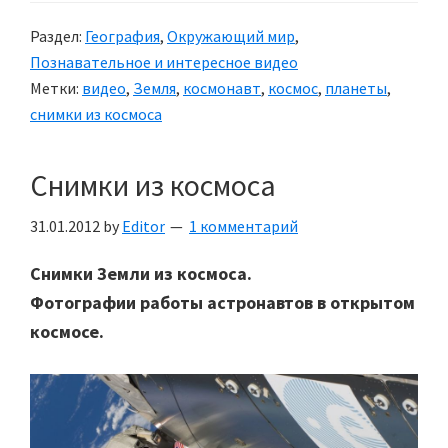
Раздел:
География
,
Окружающий мир
,
Познавательное и интересное видео
Метки:
видео
,
Земля
,
космонавт
,
космос
,
планеты
,
снимки из космоса
Снимки из космоса
31.01.2012
by
Editor
1 комментарий
Снимки Земли из космоса.
Фотографии работы астронавтов в открытом
космосе.