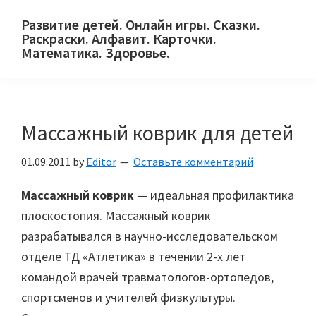
Skip
Skip
Skip
Развитие детей. Онлайн игры. Сказки.
to
to
to
Раскраски. Алфавит. Карточки.
primary
main
primary
Математика. Здоровье.
Сайт
navigation
content
sidebar
для
детей
Массажный коврик для детей
и
их
01.09.2011
by
Editor
Оставьте комментарий
родителей.
Массажный коврик
— идеальная профилактика
плоскостопия. Массажный коврик
разрабатывался в научно-исследовательском
отделе ТД «Атлетика» в течении 2-х лет
командой врачей травматологов-ортопедов,
спортсменов и учителей физкультуры.