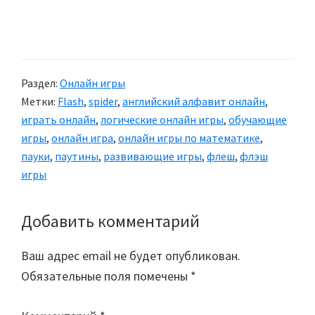
Раздел:
Онлайн игры
Метки:
Flash
,
spider
,
английский алфавит онлайн
,
играть онлайн
,
логические онлайн игры
,
обучающие
игры
,
онлайн игра
,
онлайн игры по математике
,
пауки
,
паутины
,
развивающие игры
,
флеш
,
флэш
игры
Добавить комментарий
Reader
Interactions
Ваш адрес email не будет опубликован.
Обязательные поля помечены
*