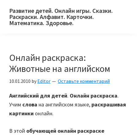
Skip
Skip
Skip
Развитие детей. Онлайн игры. Сказки.
to
to
to
Раскраски. Алфавит. Карточки.
primary
main
primary
Математика. Здоровье.
Сайт
navigation
content
sidebar
для
детей
Онлайн раскраска:
и
их
Животные на английском
родителей.
10.01.2010
by
Editor
Оставьте комментарий
Английский для детей
.
Онлайн раскраска
.
Учим
слова
на английском языке,
раскрашивая
картинки
онлайн.
В этой
обучающей онлайн раскраске