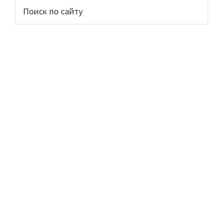
Основной
Поиск
по
сайдбар
сайту