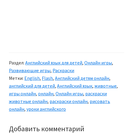
Раздел:
Английский язык для детей
,
Онлайн игры
,
Развивающие игры
,
Раскраски
Метки:
English
,
Flash
,
Английский детям онлайн
,
английский для детей
,
Английский язык
,
животные
,
игры онлайн
,
онлайн
,
Онлайн игры
,
раскраски
животные онлайн
,
раскраски онлайн
,
рисовать
онлайн
,
уроки английского
Добавить комментарий
Reader