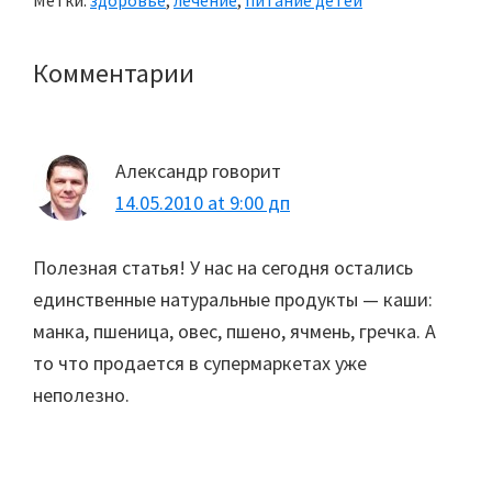
Метки:
здоровье
,
лечение
,
питание детей
Комментарии
Reader
Interactions
Александр
говорит
14.05.2010 at 9:00 дп
Полезная статья! У нас на сегодня остались
единственные натуральные продукты — каши:
манка, пшеница, овес, пшено, ячмень, гречка. А
то что продается в супермаркетах уже
неполезно.