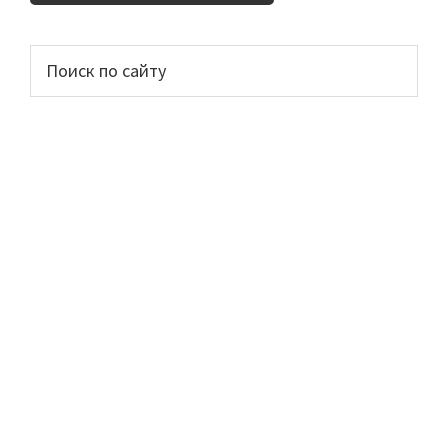
Основной
Поиск
по
сайдбар
сайту