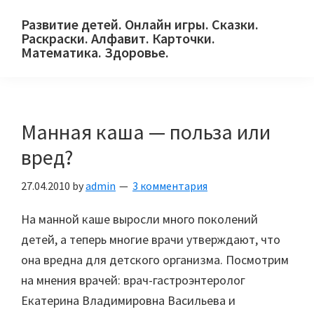
Skip
Skip
Skip
Развитие детей. Онлайн игры. Сказки.
to
to
to
Раскраски. Алфавит. Карточки.
primary
main
primary
Математика. Здоровье.
Сайт
navigation
content
sidebar
для
детей
Манная каша — польза или
и
их
вред?
родителей.
27.04.2010
by
admin
3 комментария
На манной каше выросли много поколений
детей, а теперь многие врачи утверждают, что
она вредна для детского организма. Посмотрим
на мнения врачей: врач-гастроэнтеролог
Екатерина Владимировна Васильева и