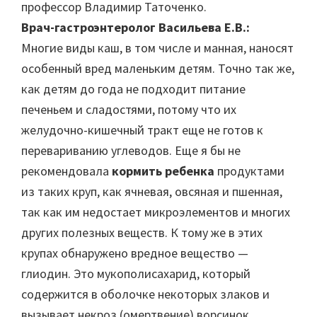
профессор Владимир Таточенко.
Врач-гастроэнтеролог Васильева Е.В.:
Многие виды каш, в том числе и манная, наносят
особенный вред маленьким детям. Точно так же,
как детям до года не подходит питание
печеньем и сладостями, потому что их
желудочно-кишечный тракт еще не готов к
перевариванию углеводов. Еще я бы не
рекомендовала
кормить ребенка
продуктами
из таких круп, как ячневая, овсяная и пшенная,
так как им недостает микроэлементов и многих
других полезных веществ. К тому же в этих
крупах обнаружено вредное вещество —
глиодин. Это мукополисахарид, который
содержится в оболочке некоторых злаков и
вызывает некроз (омертвение) ворсинок