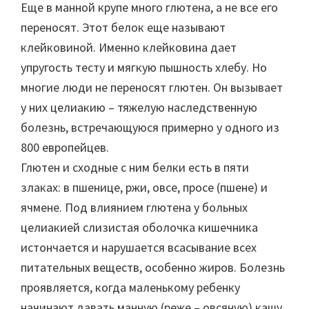
Еще в манной крупе много глютена, а не все его
переносят. Этот белок еще называют
клейковиной. Именно клейковина дает
упругость тесту и мягкую пышность хлебу. Но
многие люди не переносят глютен. Он вызывает
у них целиакию – тяжелую наследственную
болезнь, встречающуюся примерно у одного из
800 европейцев.
Глютен и сходные с ним белки есть в пяти
злаках: в пшенице, ржи, овсе, просе (пшене) и
ячмене. Под влиянием глютена у больных
целиакией слизистая оболочка кишечника
истончается и нарушается всасывание всех
питательных веществ, особенно жиров. Болезнь
проявляется, когда маленькому ребенку
начинают давать манную (реже – овсяную) кашу.