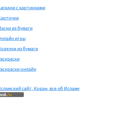
агадки с картинками
Карточки
аски из бумаги
Онлайн игры
оделки из бумаги
Раскраски
аскраски онлайн
сламский сайт, Коран, все об Исламе