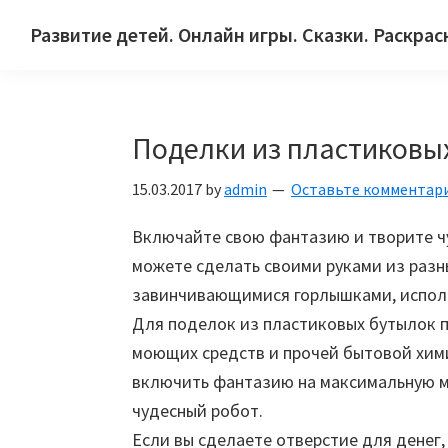
Skip
Skip
Skip
Развитие детей. Онлайн игры. Сказки. Раскрас
to
to
to
Сайт
primary
main
primary
для
navigation
content
sidebar
детей
Поделки из пластиковы
и
их
15.03.2017
by
admin
Оставьте комментар
родителей.
Включайте свою фантазию и творите чу
можете сделать своими руками из разны
завинчивающимися горлышками, исполь
Для поделок из пластиковых бутылок 
моющих средств и прочей бытовой хими
включить фантазию на максимальную м
чудесный робот.
Если вы сделаете отверстие для денег,