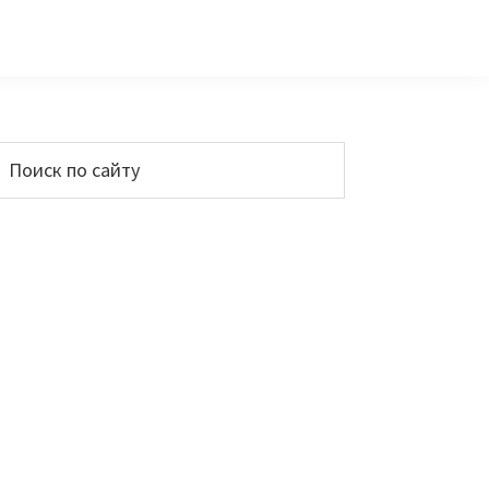
Основной
Поиск
по
сайдбар
айту