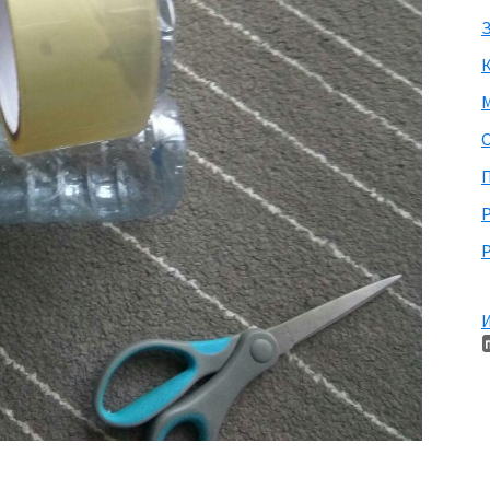
З
М
П
Р
И