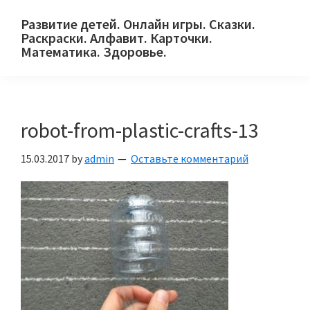
Skip
Skip
Skip
Развитие детей. Онлайн игры. Сказки.
to
to
to
Раскраски. Алфавит. Карточки.
primary
main
primary
Математика. Здоровье.
Сайт
navigation
content
sidebar
для
детей
robot-from-plastic-crafts-13
и
их
15.03.2017
by
admin
Оставьте комментарий
родителей.