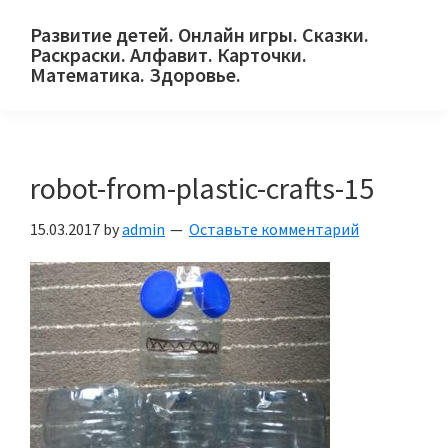
Skip
Skip
Skip
Развитие детей. Онлайн игры. Сказки.
to
to
to
Раскраски. Алфавит. Карточки.
primary
main
primary
Математика. Здоровье.
Сайт
navigation
content
sidebar
для
детей
robot-from-plastic-crafts-15
и
их
15.03.2017
by
admin
Оставьте комментарий
родителей.