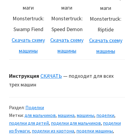
маги
маги
маги
Monstertruck:
Monstertruck:
Monstertruck:
Swamp Fiend
Speed Demon
Riptide
Скачать схему
Скачать схему
Скачать схему
машины
машины
машины
Инструкция
СКАЧАТЬ
— подходит для всех
трех машин
Раздел:
Поделки
Метки:
для мальчиков
,
машина
,
машины
,
поделки
,
поделки для детей
,
поделки для мальчиков
,
поделки
из бумаги
,
поделки из картона
,
поделки машины
,