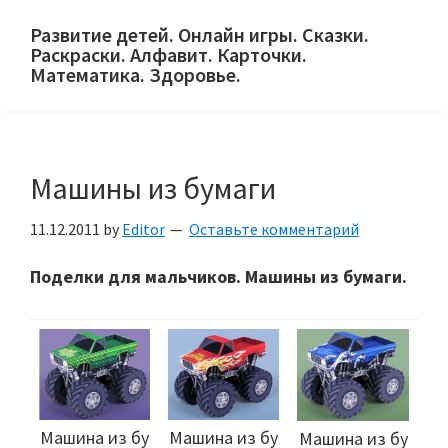
Skip
Skip
Skip
Развитие детей. Онлайн игры. Сказки.
to
to
to
Раскраски. Алфавит. Карточки.
primary
main
primary
Математика. Здоровье.
Сайт
navigation
content
sidebar
для
детей
Машины из бумаги
и
их
11.12.2011
by
Editor
Оставьте комментарий
родителей.
Поделки для мальчиков. Машины из бумаги.
Машина из бу
Машина из бу
Машина из бу