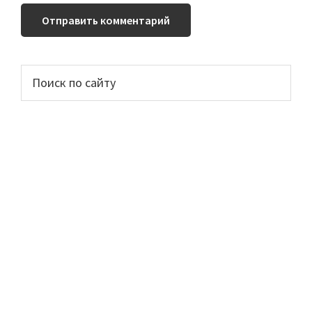
Основной
Поиск
по
сайдбар
сайту