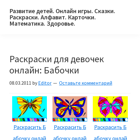
Skip
Skip
Skip
Развитие детей. Онлайн игры. Сказки.
to
to
to
Раскраски. Алфавит. Карточки.
primary
main
primary
Математика. Здоровье.
Сайт
navigation
content
sidebar
для
детей
Раскраски для девочек
и
их
онлайн: Бабочки
родителей.
08.03.2011
by
Editor
Оставьте комментарий
Раскрасить Б
Раскрасить Б
Раскрасить Б
абочку онлай
абочку онлай
абочку онлай