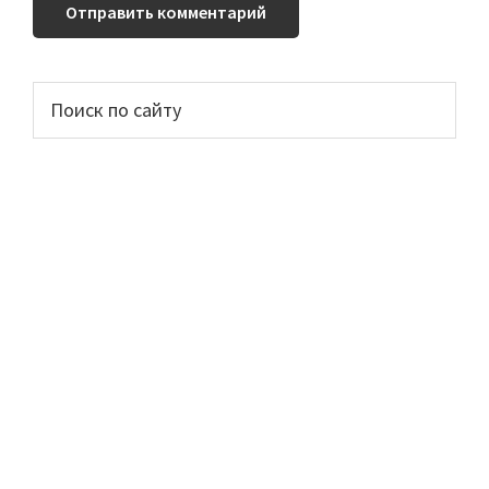
Основной
Поиск
по
сайдбар
сайту