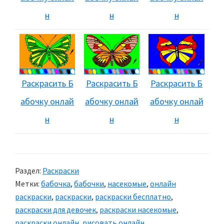
н
н
н
Раскрасить Б
Раскрасить Б
Раскрасить Б
абочку онлай
абочку онлай
абочку онлай
н
н
н
Раздел:
Раскраски
Метки:
бабочка
,
бабочки
,
насекомые
,
онлайн
раскраски
,
раскраски
,
раскраски бесплатно
,
раскраски для девочек
,
раскраски насекомые
,
раскраски онлайн
,
рисовать онлайн