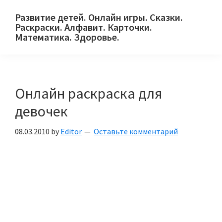
Skip
Skip
Skip
Развитие детей. Онлайн игры. Сказки.
to
to
to
Раскраски. Алфавит. Карточки.
primary
main
primary
Математика. Здоровье.
Сайт
navigation
content
sidebar
для
детей
Онлайн раскраска для
и
их
девочек
родителей.
08.03.2010
by
Editor
Оставьте комментарий