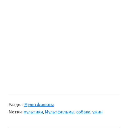
Раздел:
Мультфильмы
Метки:
мультики
,
Мультфильмы
,
собака
,
ужин