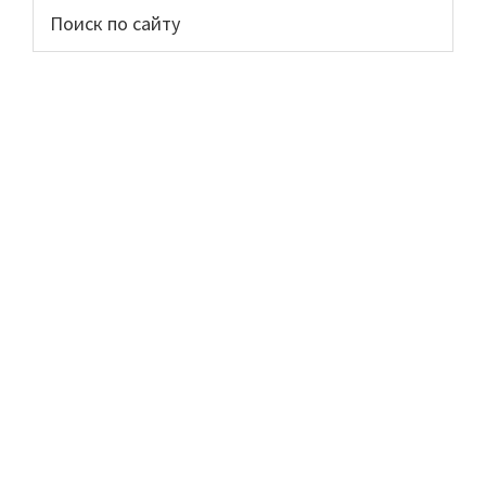
Основной
Поиск
по
сайдбар
сайту