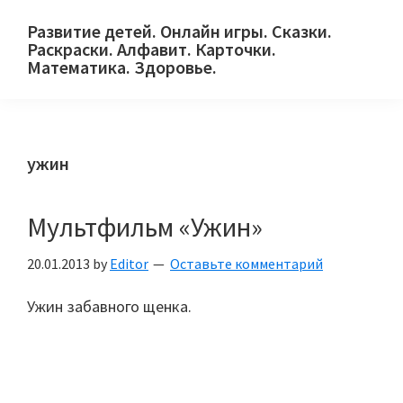
Skip
Skip
Skip
Развитие детей. Онлайн игры. Сказки.
to
to
to
Раскраски. Алфавит. Карточки.
primary
main
primary
Математика. Здоровье.
Сайт
navigation
content
sidebar
для
детей
ужин
и
их
родителей.
Мультфильм «Ужин»
20.01.2013
by
Editor
Оставьте комментарий
Ужин забавного щенка.