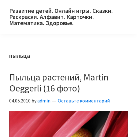
Skip
Skip
Skip
Развитие детей. Онлайн игры. Сказки.
to
to
to
Раскраски. Алфавит. Карточки.
primary
main
primary
Математика. Здоровье.
Сайт
navigation
content
sidebar
для
детей
пыльца
и
их
родителей.
Пыльца растений, Martin
Oeggerli (16 фото)
04.05.2010
by
admin
Оставьте комментарий