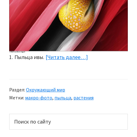
1. Пыльца ивы.
[Читать далее…]
about
Пыльца
растений,
Martin
Раздел:
Окружающий мир
Oeggerli
Метки:
макро-фото
,
пыльца
,
растения
(16
фото)
Основной
Поиск
по
сайдбар
сайту