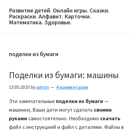
Skip
Skip
Skip
Развитие детей. Онлайн игры. Сказки.
to
to
to
Раскраски. Алфавит. Карточки.
primary
main
primary
Математика. Здоровье.
Сайт
navigation
content
sidebar
для
детей
поделки из бумаги
и
их
родителей.
Поделки из бумаги: машины
13.05.2010
by
admin
4 комментария
Эти замечательные
поделки из бумаги
—
машинки, Ваши дети могут сделать
своими
руками
самостоятельно. Необходимо
скачать
файл с инструкцией и файл с деталями. Файлы в