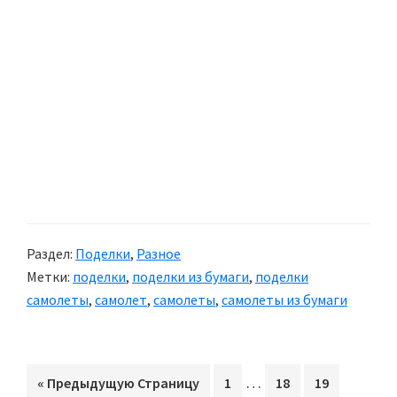
Раздел:
Поделки
,
Разное
Метки:
поделки
,
поделки из бумаги
,
поделки
самолеты
,
самолет
,
самолеты
,
самолеты из бумаги
Interim
…
«
Перейти
Предыдущую Страницу
Перейти
1
Перейти
18
Перейти
19