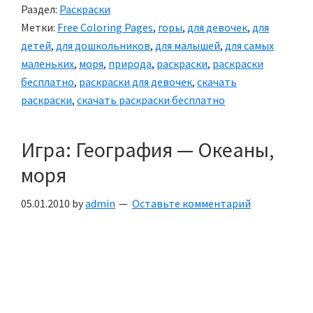
Раздел:
Раскраски
Метки:
Free Coloring Pages
,
горы
,
для девочек
,
для
детей
,
для дошкольников
,
для малышей
,
для самых
маленьких
,
моря
,
природа
,
раскраски
,
раскраски
бесплатно
,
раскраски для девочек
,
скачать
раскраски
,
скачать раскраски бесплатно
Игра: География — Океаны,
моря
05.01.2010
by
admin
Оставьте комментарий