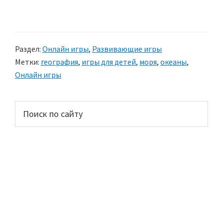
Раздел:
Онлайн игры
,
Развивающие игры
Метки:
география
,
игры для детей
,
моря
,
океаны
,
Онлайн игры
Основной
Поиск
по
сайдбар
сайту