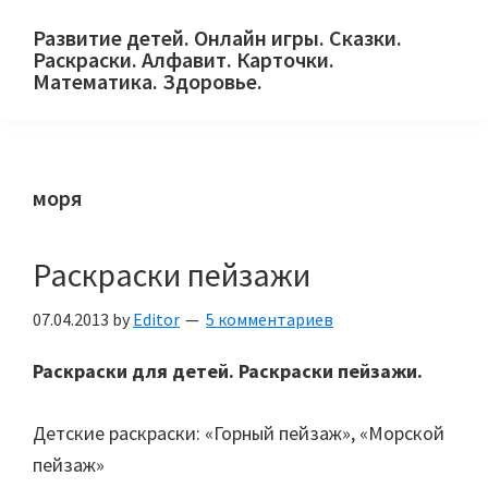
Skip
Skip
Skip
Развитие детей. Онлайн игры. Сказки.
to
to
to
Раскраски. Алфавит. Карточки.
primary
main
primary
Математика. Здоровье.
Сайт
navigation
content
sidebar
для
детей
моря
и
их
родителей.
Раскраски пейзажи
07.04.2013
by
Editor
5 комментариев
Раскраски для детей. Раскраски пейзажи.
Детские раскраски: «Горный пейзаж», «Морской
пейзаж»