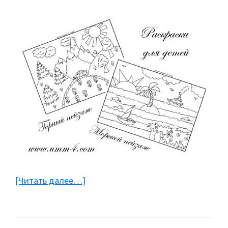
[Читать далее…]
about
Раскраски
пейзажи