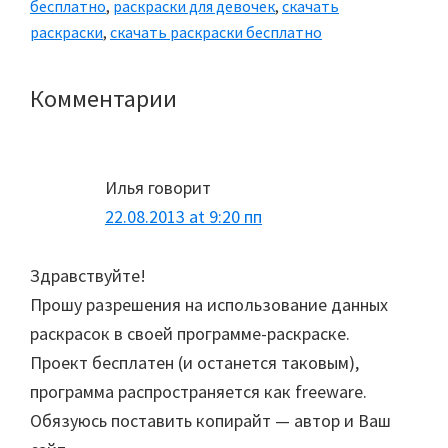
бесплатно
,
раскраски для девочек
,
скачать
раскраски
,
скачать раскраски бесплатно
Комментарии
Reader
Interactions
Илья
говорит
22.08.2013 at 9:20 пп
Здравствуйте!
Прошу разрешения на использование данных
раскрасок в своей программе-раскраске.
Проект бесплатен (и останется таковым),
программа распространяется как freeware.
Обязуюсь поставить копирайт — автор и Ваш