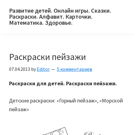
Skip
Skip
Skip
Развитие детей. Онлайн игры. Сказки.
to
to
to
Раскраски. Алфавит. Карточки.
primary
main
primary
Математика. Здоровье.
Сайт
navigation
content
sidebar
для
детей
Раскраски пейзажи
и
их
07.04.2013
by
Editor
5 комментариев
родителей.
Раскраски для детей. Раскраски пейзажи.
Детские раскраски: «Горный пейзаж», «Морской
пейзаж»