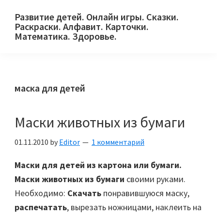
Skip
Skip
Skip
Развитие детей. Онлайн игры. Сказки.
to
to
to
Раскраски. Алфавит. Карточки.
primary
main
primary
Математика. Здоровье.
Сайт
navigation
content
sidebar
для
детей
маска для детей
и
их
родителей.
Маски животных из бумаги
01.11.2010
by
Editor
1 комментарий
Маски для детей из картона или бумаги.
Маски животных из бумаги
своими руками.
Необходимо:
Скачать
понравившуюся маску,
распечатать
, вырезать ножницами, наклеить на