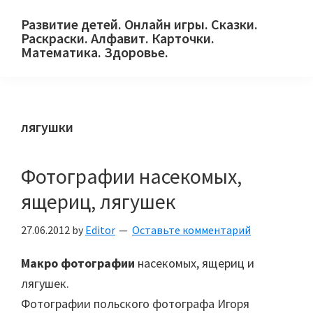
Skip
Skip
Skip
Развитие детей. Онлайн игры. Сказки.
to
to
to
Раскраски. Алфавит. Карточки.
primary
main
primary
Математика. Здоровье.
Сайт
navigation
content
sidebar
для
детей
лягушки
и
их
родителей.
Фотографии насекомых,
ящериц, лягушек
27.06.2012
by
Editor
Оставьте комментарий
Макро фотографии
насекомых, ящериц и
лягушек.
Фотографии польского фотографа Игоря