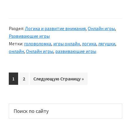
Раздел:
Логика и развитие внимания
,
Онлайн игры
,
Развивающие игры
Метки:
головоломка
,
игры онлайн
,
логика
,
лягушки
,
онлайн
,
Онлайн игры
,
развивающие игры
Перейти
1
Перейти
2
Перейти
Следующую Страницу »
на
на
на
страницу
страницу
Основной
Поиск
по
сайдбар
сайту