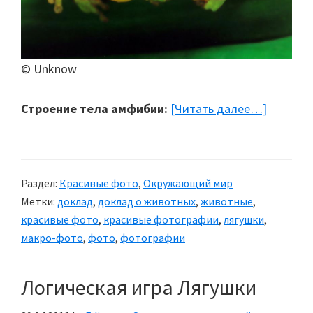
© Unknow
Строение тела амфибии:
[Читать далее…]
about
Лягушк
Раздел:
Красивые фото
,
Окружающий мир
Метки:
доклад
,
доклад о животных
,
животные
,
красивые фото
,
красивые фотографии
,
лягушки
,
макро-фото
,
фото
,
фотографии
Логическая игра Лягушки