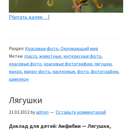
[Читать далее…]
about
Макро
фото
Раздел:
Красивые фото
,
Окружающий мир
Метки:
macro
,
животные
,
интересные фото
,
красивые фото
,
красивые фотографии
,
лягушки
,
макро
,
макро-фото
,
насекомые
,
фото
,
фотографии
,
хамелеон
Лягушки
21.03.2012
by
admin
Оставьте комментарий
Доклад для детей: Амфибии — Лягушки,