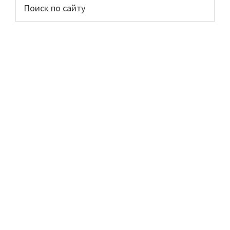
Основной
Поиск
по
сайдбар
сайту