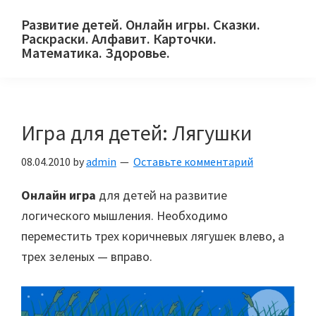
Skip
Skip
Skip
Развитие детей. Онлайн игры. Сказки.
to
to
to
Раскраски. Алфавит. Карточки.
primary
main
primary
Математика. Здоровье.
Сайт
navigation
content
sidebar
для
детей
Игра для детей: Лягушки
и
их
08.04.2010
by
admin
Оставьте комментарий
родителей.
Онлайн игра
для детей на развитие
логического мышления. Необходимо
переместить трех коричневых лягушек влево, а
трех зеленых — вправо.