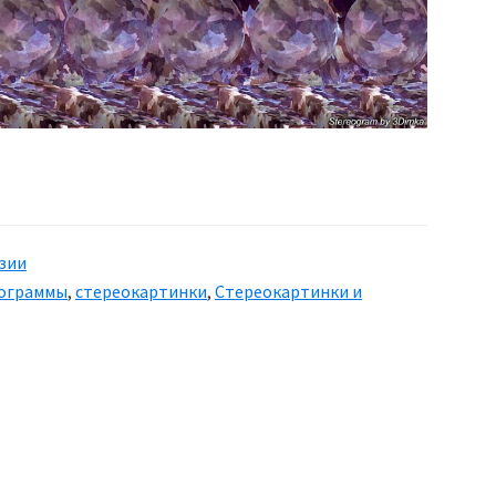
зии
ограммы
,
стереокартинки
,
Стереокартинки и