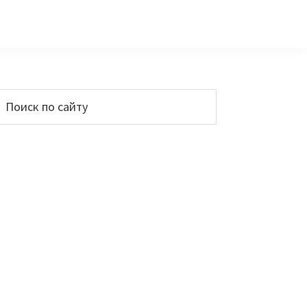
Основной
Поиск
по
сайдбар
айту