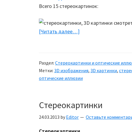
Всего 15 стереокартинок:
[Читать далее…]
about
Стереокартинки
(3D
картинки,
Раздел:
Стереокартинки и оптические иллю
стереограммы)
Метки:
3D изображения
,
3D картинки
,
стере
оптические иллюзии
Стереокартинки
24.03.2013
by
Editor
Оставьте комментар
Стереокартинки