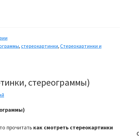
зии
ограммы
,
стереокартинки
,
Стереокартинки и
ртинки, стереограммы)
ий
еограммы)
 то прочитать
как смотреть
стереокартинки