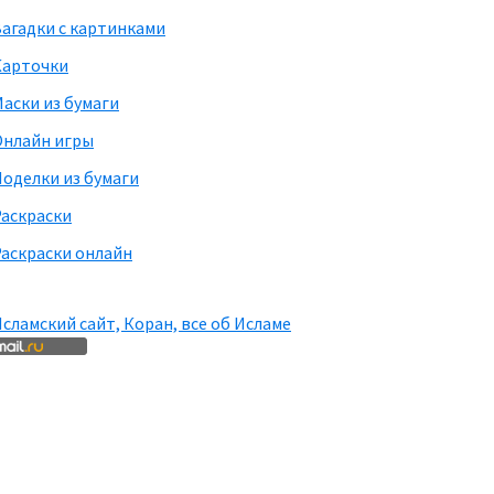
агадки с картинками
Карточки
аски из бумаги
Онлайн игры
оделки из бумаги
Раскраски
аскраски онлайн
сламский сайт, Коран, все об Исламе