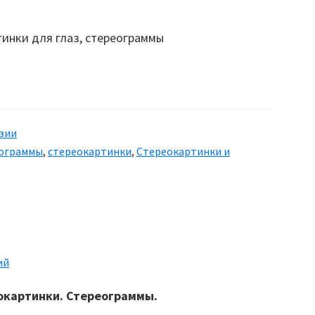
зии
ограммы
,
стереокартинки
,
Стереокартинки и
ий
еокартинки. Стереограммы.