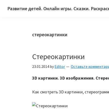
Skip
Skip
Skip
Развитие детей. Онлайн игры. Сказки. Раскрас
to
to
to
Сайт
primary
main
primary
для
navigation
content
sidebar
детей
стереокартинки
и
их
родителей.
Стереокартинки
23.01.2014
by
Editor
Оставьте комментар
3D картинки. 3D изображения. Стер
Как смотреть 3D картинки, стереограм