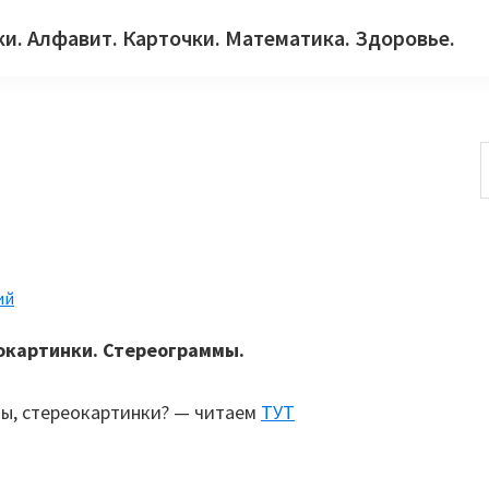
ки. Алфавит. Карточки. Математика. Здоровье.
с
ий
еокартинки. Стереограммы.
мы, стереокартинки? — читаем
ТУТ