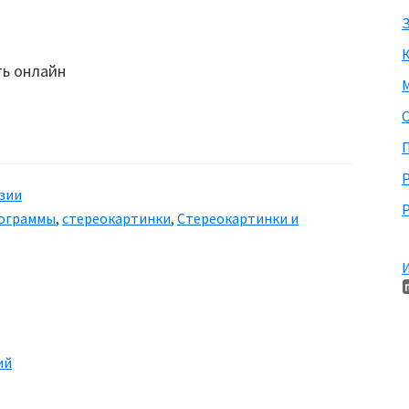
З
М
П
зии
Р
ограммы
,
стереокартинки
,
Стереокартинки и
И
ий