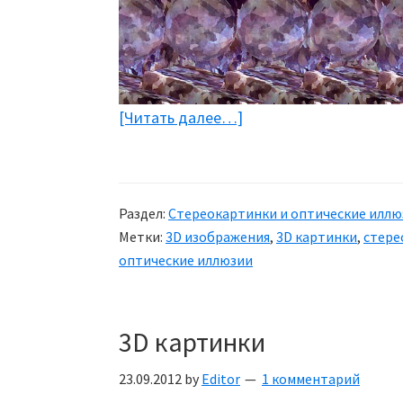
[Читать далее…]
about
Стереокартинки
3D
(10
Раздел:
Стереокартинки и оптические иллю
картинок)
Метки:
3D изображения
,
3D картинки
,
стере
оптические иллюзии
3D картинки
23.09.2012
by
Editor
1 комментарий