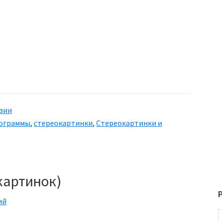
зии
ограммы
,
стереокартинки
,
Стереокартинки и
картинок)
ий