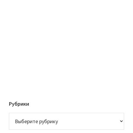
Рубрики
Рубрики