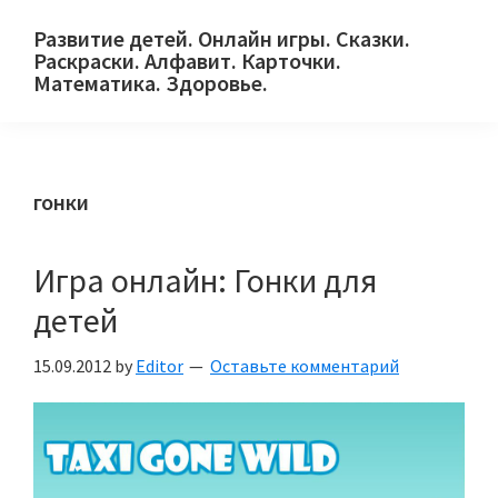
Skip
Skip
Skip
Развитие детей. Онлайн игры. Сказки.
to
to
to
Раскраски. Алфавит. Карточки.
primary
main
primary
Математика. Здоровье.
Сайт
navigation
content
sidebar
для
детей
гонки
и
их
родителей.
Игра онлайн: Гонки для
детей
15.09.2012
by
Editor
Оставьте комментарий