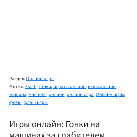
Раздел:
Онлайн игры
Метки:
Flash
,
гонки
,
играть онлайн
,
игры онлайн
,
машина
,
машины
,
онлайн
,
онлайн игра
,
Онлайн игры
,
флеш
,
флэш игры
Игры онлайн: Гонки на
машинах за грабителем