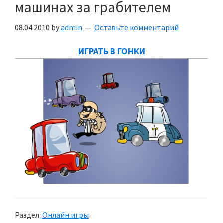
машинах за грабителем
08.04.2010
by
admin
Оставьте комментарий
ИГРАТЬ В ГОНКИ
Раздел:
Онлайн игры