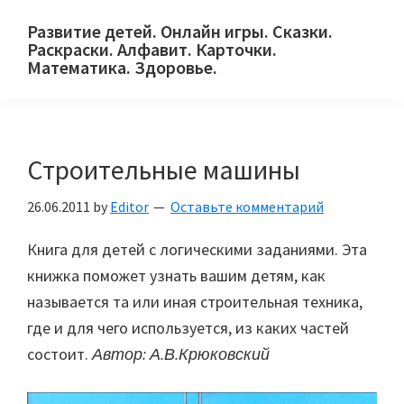
Skip
Skip
Skip
Развитие детей. Онлайн игры. Сказки.
to
to
to
Раскраски. Алфавит. Карточки.
primary
main
primary
Математика. Здоровье.
Сайт
navigation
content
sidebar
для
детей
Строительные машины
и
их
26.06.2011
by
Editor
Оставьте комментарий
родителей.
Книга для детей с логическими заданиями. Эта
книжка поможет узнать вашим детям, как
называется та или иная строительная техника,
где и для чего используется, из каких частей
состоит.
Автор: А.В.Крюковский