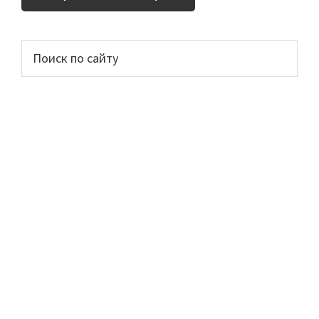
Основной
Поиск
по
сайдбар
сайту