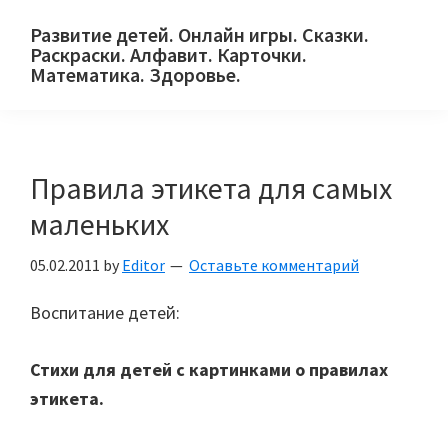
Skip
Skip
Skip
Развитие детей. Онлайн игры. Сказки.
to
to
to
Раскраски. Алфавит. Карточки.
primary
main
primary
Математика. Здоровье.
Сайт
navigation
content
sidebar
для
детей
Правила этикета для самых
и
их
маленьких
родителей.
05.02.2011
by
Editor
Оставьте комментарий
Воспитание детей:
Стихи для детей с картинками о правилах
этикета.