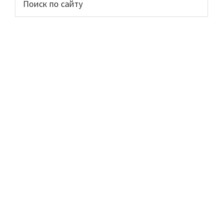
по
сайдбар
сайту