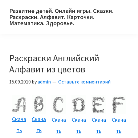
Skip
Skip
Skip
Развитие детей. Онлайн игры. Сказки.
to
to
to
Раскраски. Алфавит. Карточки.
primary
main
primary
Математика. Здоровье.
Сайт
navigation
content
sidebar
для
детей
Раскраски Английский
и
их
Алфавит из цветов
родителей.
15.09.2010
by
admin
Оставьте комментарий
Скача
Скача
Скача
Скача
Скача
Скача
ть
ть
ть
ть
ть
ть