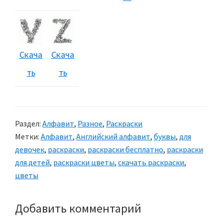
Скача
Скача
ть
ть
Раздел:
Алфавит
,
Разное
,
Раскраски
Метки:
Алфавит
,
Английский алфавит
,
буквы
,
для
девочек
,
раскраски
,
раскраски бесплатно
,
раскраски
для детей
,
раскраски цветы
,
скачать раскраски
,
цветы
Добавить комментарий
Reader