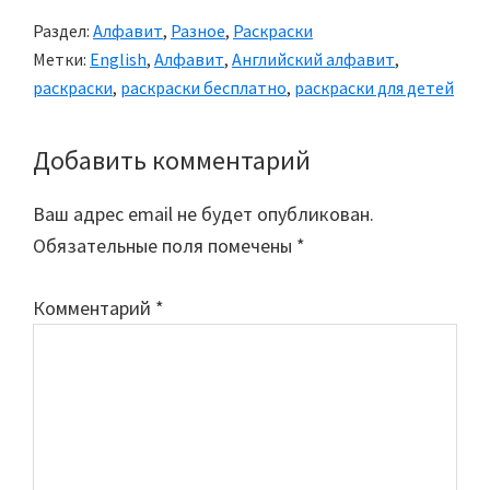
Раздел:
Алфавит
,
Разное
,
Раскраски
Метки:
English
,
Алфавит
,
Английский алфавит
,
раскраски
,
раскраски бесплатно
,
раскраски для детей
Добавить комментарий
Reader
Interactions
Ваш адрес email не будет опубликован.
Обязательные поля помечены
*
Комментарий
*