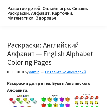
Skip
Skip
Skip
Развитие детей. Онлайн игры. Сказки.
to
to
to
Раскраски. Алфавит. Карточки.
primary
main
primary
Математика. Здоровье.
Сайт
navigation
content
sidebar
для
детей
Раскраски: Английский
и
их
Алфавит — English Alphabet
родителей.
Coloring Pages
01.08.2010
by
admin
Оставьте комментарий
Раскраски для детей: Буквы Английского
Алфавита.