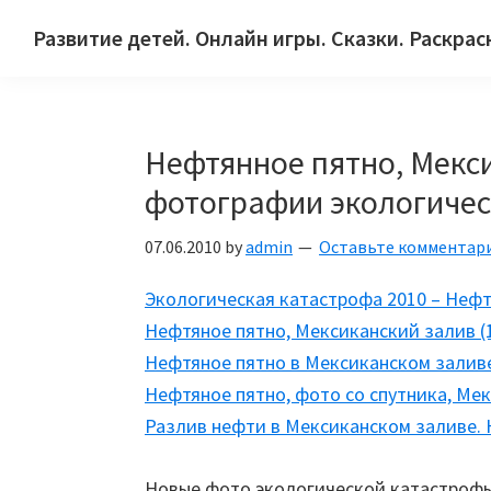
Skip
Skip
Skip
Развитие детей. Онлайн игры. Сказки. Раскрас
to
to
to
Сайт
primary
main
primary
для
navigation
content
sidebar
детей
Нефтянное пятно, Мекс
и
их
фотографии экологиче
родителей.
07.06.2010
by
admin
Оставьте комментар
Экологическая катастрофа 2010 – Нефт
Нефтяное пятно, Мексиканский залив (
Нефтяное пятно в Мексиканском заливе
Нефтяное пятно, фото со спутника, Ме
Разлив нефти в Мексиканском заливе. 
Новые фото экологической катастроф