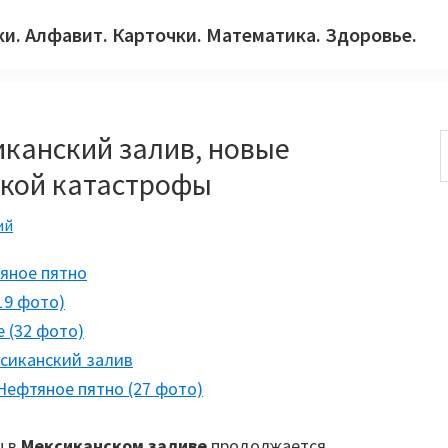
ки. Алфавит. Карточки. Математика. Здоровье.
иканский залив, новые
ской катастрофы
с
ий
яное пятно
19 фото)
 (32 фото)
ксиканский залив
Нефтяное пятно (27 фото)
ы в
Мексиканском заливе
продолжается.