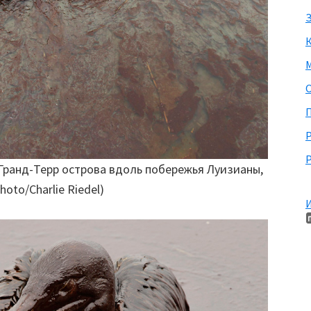
З
М
П
Р
-Гранд-Терр острова вдоль побережья Луизианы,
oto/Charlie Riedel)
И