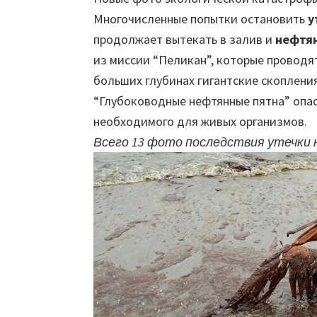
Многочисленные попытки остановить
у
продолжает вытекать в залив и
нефтян
из миссии “Пеликан”, которые проводя
больших глубинах гигантские скопления
“Глубоководные нефтянные пятна” опас
необходимого для живых организмов.
Всего 13 фото последствия утечки 