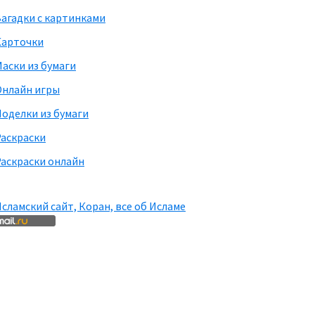
агадки с картинками
Карточки
аски из бумаги
Онлайн игры
оделки из бумаги
Раскраски
аскраски онлайн
сламский сайт, Коран, все об Исламе