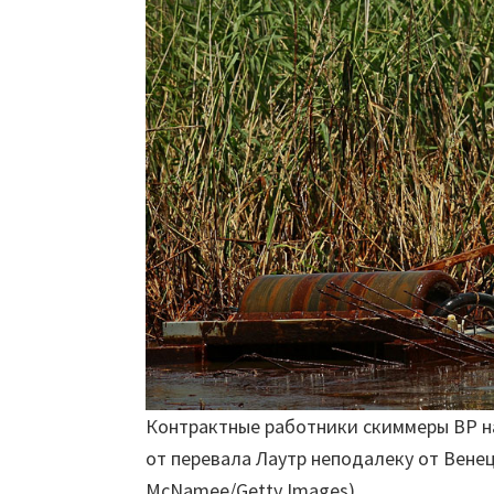
Контрактные работники скиммеры BP н
от перевала Лаутр неподалеку от Венец
McNamee/Getty Images)