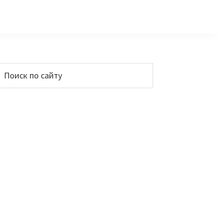
Основной
Поиск
по
сайдбар
айту