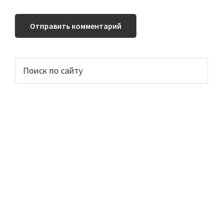
Основной
Поиск
по
сайдбар
сайту