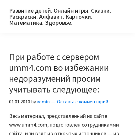
Skip
Skip
Skip
Развитие детей. Онлайн игры. Сказки.
to
to
to
Раскраски. Алфавит. Карточки.
primary
main
primary
Математика. Здоровье.
Сайт
navigation
content
sidebar
для
детей
При работе с сервером
и
их
umm4.com во избежании
родителей.
недоразумений просим
учитывать следующее:
01.01.2010
by
admin
Оставьте комментарий
Весь материал, представленный на сайте
www.umm4.com, подготовлен сотрудникамми
сайта, или взят из открытых источников — из