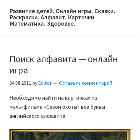
Skip
Skip
Skip
Развитие детей. Онлайн игры. Сказки.
to
to
to
Раскраски. Алфавит. Карточки.
primary
main
primary
Математика. Здоровье.
Сайт
navigation
content
sidebar
для
детей
Поиск алфавита — онлайн
и
их
игра
родителей.
04.08.2011
by
Editor
Оставьте комментарий
Необходимо найти на картинках из
мультфильма «Сезон охоты» все буквы
английского алфавита.