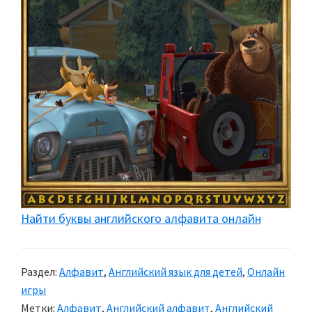
Найти буквы английского алфавита онлайн
Раздел:
Алфавит
,
Английский язык для детей
,
Онлайн
игры
Метки:
Алфавит
,
Английский алфавит
,
Английский