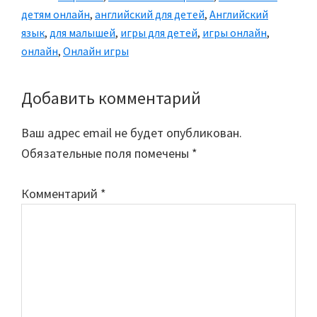
детям онлайн
,
английский для детей
,
Английский
язык
,
для малышей
,
игры для детей
,
игры онлайн
,
онлайн
,
Онлайн игры
Добавить комментарий
Reader
Interactions
Ваш адрес email не будет опубликован.
Обязательные поля помечены
*
Комментарий
*