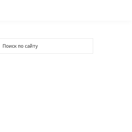
Основной
Поиск
по
сайдбар
айту