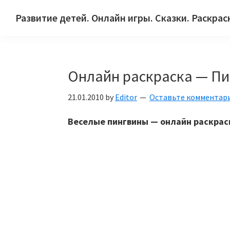
Skip
Skip
Skip
Развитие детей. Онлайн игры. Сказки. Раскрас
to
to
to
Сайт
primary
main
primary
для
navigation
content
sidebar
детей
Онлайн раскраска — П
и
их
21.01.2010
by
Editor
Оставьте комментар
родителей.
Веселые пингвины — онлайн раскрас