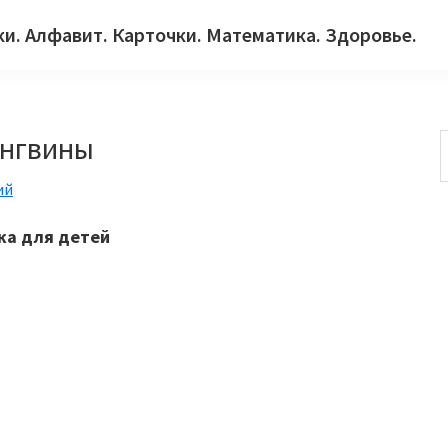
ки. Алфавит. Карточки. Математика. Здоровье.
ингвины
ий
с
ка для детей