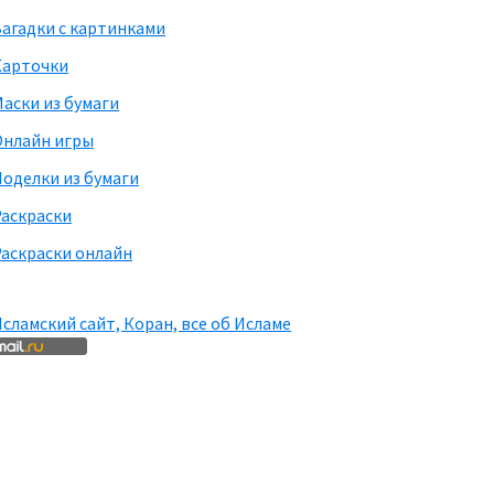
агадки с картинками
Карточки
аски из бумаги
Онлайн игры
оделки из бумаги
Раскраски
аскраски онлайн
сламский сайт, Коран, все об Исламе