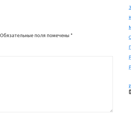
З
М
Обязательные поля помечены
*
П
Р
И