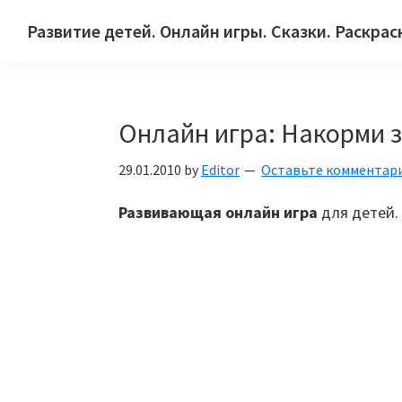
Skip
Skip
Skip
Развитие детей. Онлайн игры. Сказки. Раскрас
to
to
to
Сайт
primary
main
primary
для
navigation
content
sidebar
детей
Онлайн игра: Накорми 
и
их
29.01.2010
by
Editor
Оставьте комментар
родителей.
Развивающая онлайн игра
для детей.