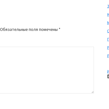
З
М
Обязательные поля помечены
*
П
Р
И