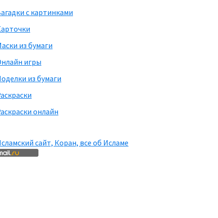
агадки с картинками
Карточки
аски из бумаги
Онлайн игры
оделки из бумаги
Раскраски
аскраски онлайн
сламский сайт, Коран, все об Исламе