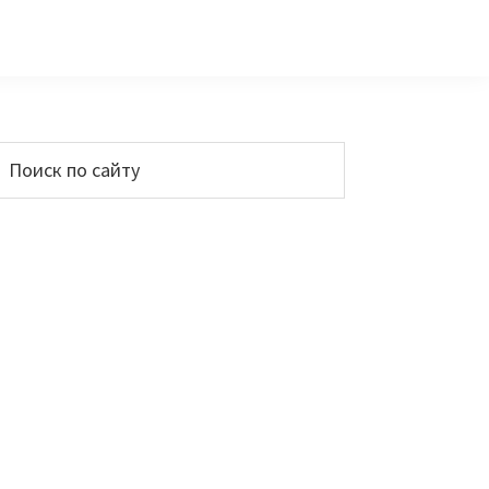
Основной
Поиск
по
сайдбар
айту