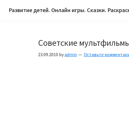
Skip
Skip
Skip
Развитие детей. Онлайн игры. Сказки. Раскрас
to
to
to
Сайт
primary
main
primary
для
navigation
content
sidebar
детей
Советские мультфильмы
и
их
23.09.2010
by
admin
Оставьте комментар
родителей.