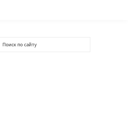
Основной
Поиск
по
сайдбар
айту