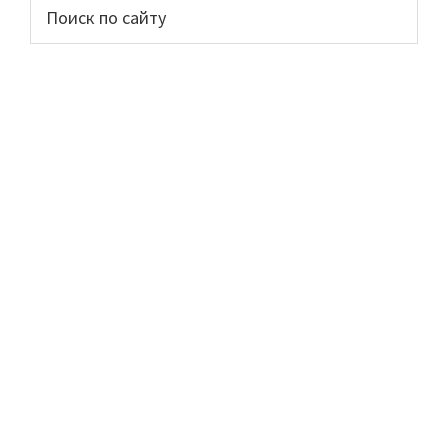
Основной
Поиск
по
сайдбар
сайту