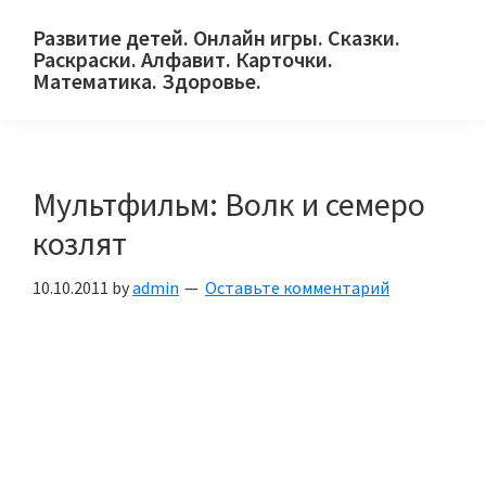
Skip
Skip
Skip
Развитие детей. Онлайн игры. Сказки.
to
to
to
Раскраски. Алфавит. Карточки.
primary
main
primary
Математика. Здоровье.
Сайт
navigation
content
sidebar
для
детей
Мультфильм: Волк и семеро
и
их
козлят
родителей.
10.10.2011
by
admin
Оставьте комментарий