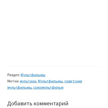
Раздел:
Мультфильмы
Метки:
мультики
,
Мультфильмы
,
советские
мультфильмы
,
союзмультфильм
Добавить комментарий
Reader