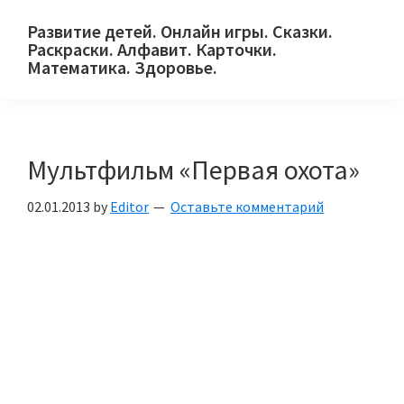
Skip
Skip
Skip
Развитие детей. Онлайн игры. Сказки.
to
to
to
Раскраски. Алфавит. Карточки.
primary
main
primary
Математика. Здоровье.
Сайт
navigation
content
sidebar
для
детей
Мультфильм «Первая охота»
и
их
02.01.2013
by
Editor
Оставьте комментарий
родителей.