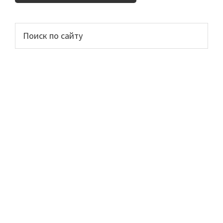
Основной
Поиск
по
сайдбар
сайту