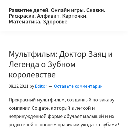
Skip
Skip
Skip
Развитие детей. Онлайн игры. Сказки.
to
to
to
Раскраски. Алфавит. Карточки.
primary
main
primary
Математика. Здоровье.
Сайт
navigation
content
sidebar
для
детей
Мультфильм: Доктор Заяц и
и
их
Легенда о Зубном
родителей.
королевстве
08.12.2011
by
Editor
Оставьте комментарий
Прекрасный мультфильм, созданный по заказу
компании Colgate, который в легкой и
непринуждённой форме обучает малышей и их
родителей основным правилам ухода за зубами!