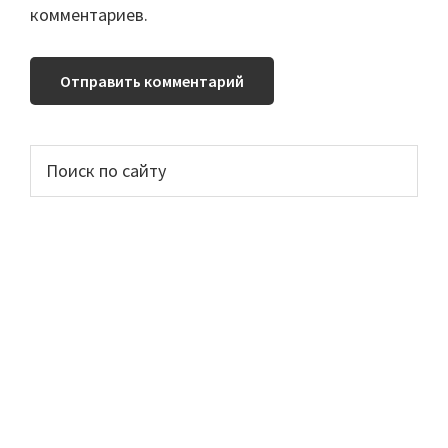
комментариев.
Основной
Поиск
по
сайдбар
сайту