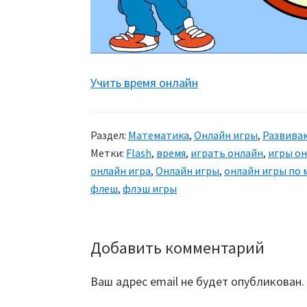
Учить время онлайн
Раздел:
Математика
,
Онлайн игры
,
Развива
Метки:
Flash
,
время
,
играть онлайн
,
игры о
онлайн игра
,
Онлайн игры
,
онлайн игры по
флеш
,
флэш игры
Добавить комментарий
Reader
Interactions
Ваш адрес email не будет опубликован.