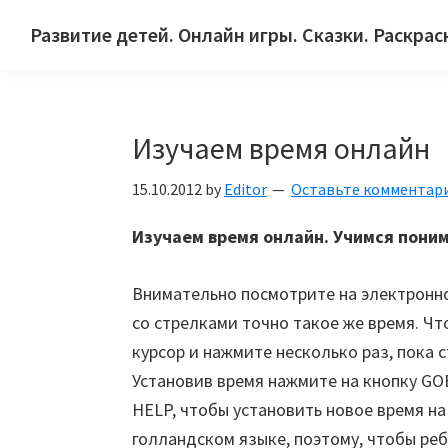
Skip
Skip
Skip
Развитие детей. Онлайн игры. Сказки. Раскрас
to
to
to
Сайт
primary
main
primary
для
navigation
content
sidebar
детей
Изучаем время онлайн
и
их
15.10.2012
by
Editor
Оставьте комментар
родителей.
Изучаем время онлайн. Учимся поним
Внимательно посмотрите на электронное
со стрелками точно такое же время. Чт
курсор и нажмите несколько раз, пока с
Установив время нажмите на кнопку GO
HELP, чтобы установить новое время на
голландском языке, поэтому, чтобы реб