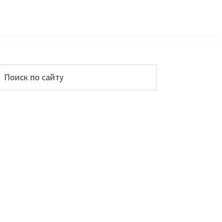
Основной
Поиск
по
сайдбар
айту