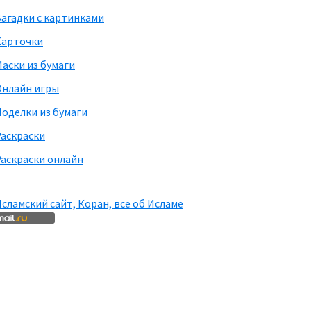
агадки с картинками
Карточки
аски из бумаги
Онлайн игры
оделки из бумаги
Раскраски
аскраски онлайн
сламский сайт, Коран, все об Исламе