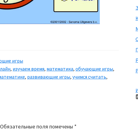
З
М
П
ющие игры
нлайн
,
изучаем время
,
математика
,
обучающие игры
,
Р
 математике
,
развивающие игры
,
учимся считать
,
И
Обязательные поля помечены
*