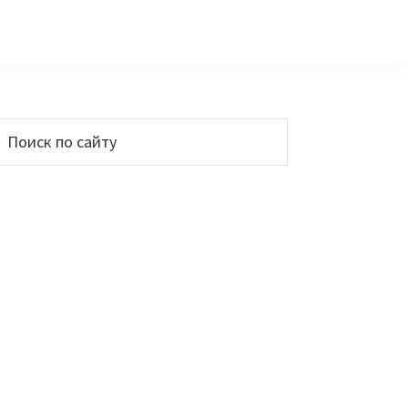
Основной
Поиск
по
сайдбар
айту