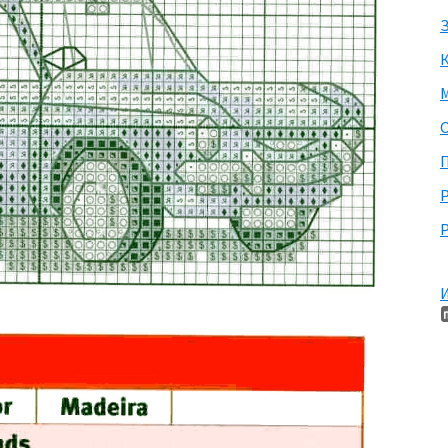
З
М
П
Р
И