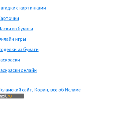
агадки с картинками
Карточки
аски из бумаги
Онлайн игры
оделки из бумаги
Раскраски
аскраски онлайн
сламский сайт, Коран, все об Исламе