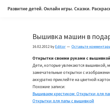
Skip
Skip
Skip
Развитие детей. Онлайн игры. Сказки. Раскрас
to
to
to
Сайт
primary
main
primary
для
navigation
content
sidebar
детей
Вышивка машин в пода
и
их
16.02.2012
by
Editor
Оставьте комментар
родителей.
Открытки своими руками с вышивкой
Дети, которые увлекаются вышивкой, м
замечательные открытки с изображени
аккуратно приклейте на цветной картон
Похожие записи:
Вышиваем крестиком: Открытки для па
Открытки для папы с вышивкой