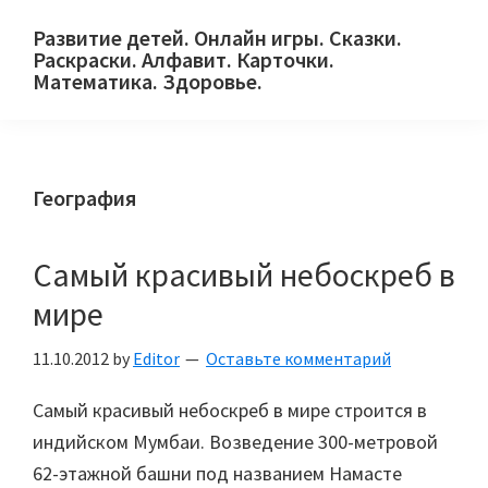
Skip
Skip
Skip
Развитие детей. Онлайн игры. Сказки.
to
to
to
Раскраски. Алфавит. Карточки.
primary
main
primary
Математика. Здоровье.
Сайт
navigation
content
sidebar
для
детей
География
и
их
родителей.
Самый красивый небоскреб в
мире
11.10.2012
by
Editor
Оставьте комментарий
Самый красивый небоскреб в мире строится в
индийском Мумбаи. Возведение 300-метровой
62-этажной башни под названием Намасте