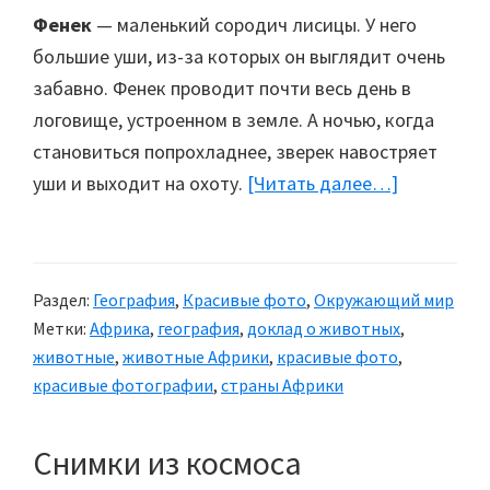
Фенек
— маленький сородич лисицы. У него
большие уши, из-за которых он выглядит очень
забавно. Фенек проводит почти весь день в
логовище, устроенном в земле. А ночью, когда
становиться попрохладнее, зверек навостряет
уши и выходит на охоту.
[Читать далее…]
about
Африка:
Животные
пустыни
Раздел:
География
,
Красивые фото
,
Окружающий мир
Сахара
Метки:
Африка
,
география
,
доклад о животных
,
животные
,
животные Африки
,
красивые фото
,
красивые фотографии
,
страны Африки
Снимки из космоса