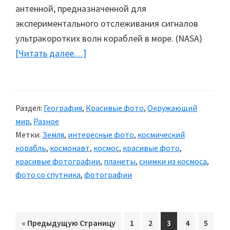
антенной, предназначенной для
экспериментального отслеживания сигналов
ультракоротких волн кораблей в море. (NASA)
[Читать далее…]
about
Снимки
из
космоса
Раздел:
География
,
Красивые фото
,
Окружающий
мир
,
Разное
Метки:
Земля
,
интересные фото
,
космический
корабль
,
космонавт
,
космос
,
красивые фото
,
красивые фотографии
,
планеты
,
снимки из космоса
,
фото со спутника
,
фотографии
«
Перейти
Предыдущую Страницу
Перейти
1
Перейти
2
Перейти
3
Перейти
4
Перей
5