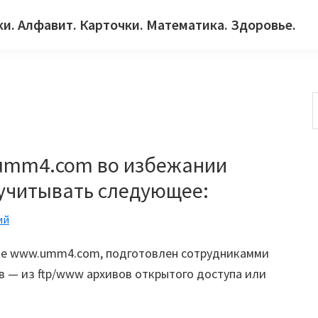
ки. Алфавит. Карточки. Математика. Здоровье.
с
 umm4.com во избежании
учитывать следующее:
ий
йте www.umm4.com, подготовлен сотрудникамми
в — из ftp/www архивов открытого доступа или