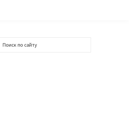
Основной
Поиск
по
сайдбар
айту