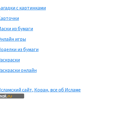
агадки с картинками
Карточки
аски из бумаги
Онлайн игры
оделки из бумаги
Раскраски
аскраски онлайн
сламский сайт, Коран, все об Исламе