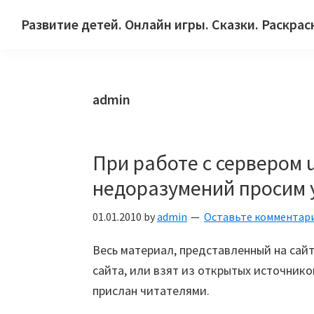
Skip
Skip
Skip
Развитие детей. Онлайн игры. Сказки. Раскрас
to
to
to
Сайт
primary
main
primary
для
navigation
content
sidebar
детей
admin
и
их
родителей.
При работе с сервером
недоразумений просим 
01.01.2010
by
admin
Оставьте комментар
Весь материал, представленный на са
сайта, или взят из открытых источнико
прислан читателями.