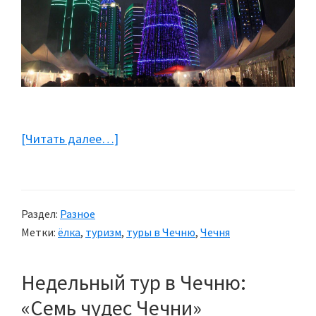
[Читать далее…]
about
Ёлка
и
Новый
Раздел:
Разное
год
Метки:
ёлка
,
туризм
,
туры в Чечню
,
Чечня
в
Чечне
Недельный тур в Чечню:
«Семь чудес Чечни»