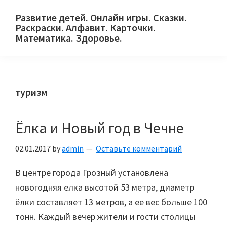
Skip
Skip
Skip
Развитие детей. Онлайн игры. Сказки.
to
to
to
Раскраски. Алфавит. Карточки.
primary
main
primary
Математика. Здоровье.
Сайт
navigation
content
sidebar
для
детей
туризм
и
их
родителей.
Ёлка и Новый год в Чечне
02.01.2017
by
admin
Оставьте комментарий
В центре города Грозный установлена
новогодняя елка высотой 53 метра, диаметр
ёлки составляет 13 метров, а ее вес больше 100
тонн. Каждый вечер жители и гости столицы