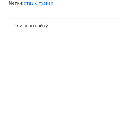
Метки:
отдых
,
туризм
«Семь
чудес
Основной
Поиск
Чечни»
по
сайдбар
сайту