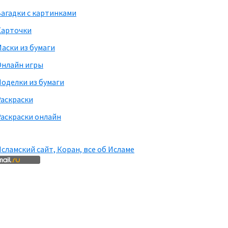
агадки с картинками
Карточки
аски из бумаги
Онлайн игры
оделки из бумаги
Раскраски
аскраски онлайн
сламский сайт, Коран, все об Исламе