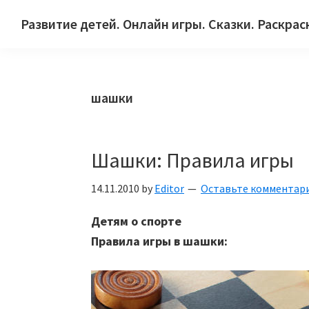
Skip
Skip
Skip
Развитие детей. Онлайн игры. Сказки. Раскрас
to
to
to
Сайт
primary
main
primary
для
navigation
content
sidebar
детей
шашки
и
их
родителей.
Шашки: Правила игры
14.11.2010
by
Editor
Оставьте комментар
Детям о спорте
Правила игры в шашки: