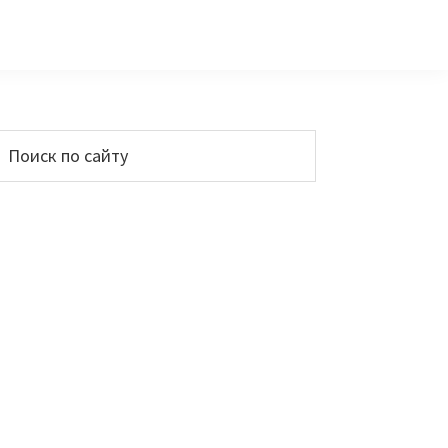
Основной
Поиск
по
сайдбар
айту