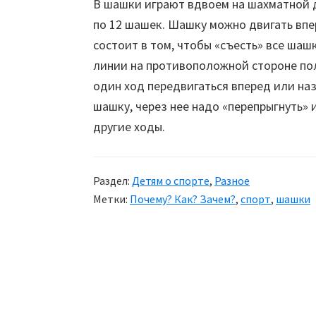
В шашки играют вдвоем на шахматной д
по 12 шашек. Шашку можно двигать впе
состоит в том, чтобы «съесть» все шаш
линии на противоположной стороне пол
один ход передвигаться вперед или на
шашку, через нее надо «перепрыгнуть» и
другие ходы.
Раздел:
Детям о спорте
,
Разное
Метки:
Почему? Как? Зачем?
,
спорт
,
шашки