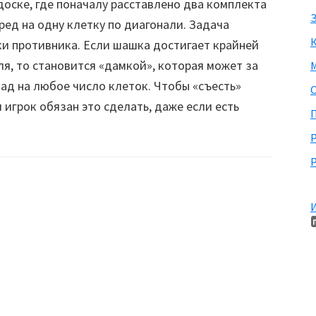
оске, где поначалу расставлено два комплекта
З
ред на одну клетку по диагонали. Задача
ки противника. Если шашка достигает крайней
я, то становится «дамкой», которая может за
М
зад на любое число клеток. Чтобы «съесть»
 игрок обязан это сделать, даже если есть
П
Р
И