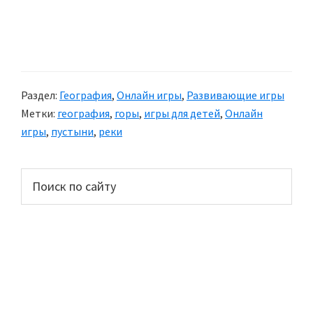
Раздел:
География
,
Онлайн игры
,
Развивающие игры
Метки:
география
,
горы
,
игры для детей
,
Онлайн
игры
,
пустыни
,
реки
Основной
Поиск
по
сайдбар
сайту