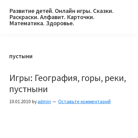
Skip
Skip
Skip
Развитие детей. Онлайн игры. Сказки.
to
to
to
Раскраски. Алфавит. Карточки.
primary
main
primary
Математика. Здоровье.
Сайт
navigation
content
sidebar
для
детей
пустыни
и
их
родителей.
Игры: География, горы, реки,
пустныни
10.01.2010
by
admin
Оставьте комментарий