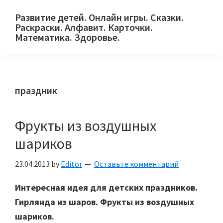
Skip
Skip
Skip
Развитие детей. Онлайн игры. Сказки.
to
to
to
Раскраски. Алфавит. Карточки.
primary
main
primary
Математика. Здоровье.
Сайт
navigation
content
sidebar
для
детей
праздник
и
их
родителей.
Фрукты из воздушных
шариков
23.04.2013
by
Editor
Оставьте комментарий
Интересная идея для детских праздников.
Гирлянда из шаров. Фрукты из воздушных
шариков.