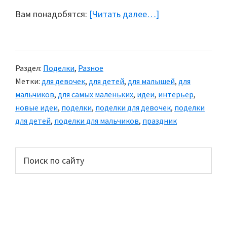
Вам понадобятся:
[Читать далее…]
about
Фрукты
из
воздушных
Раздел:
Поделки
,
Разное
шариков
Метки:
для девочек
,
для детей
,
для малышей
,
для
мальчиков
,
для самых маленьких
,
идеи
,
интерьер
,
новые идеи
,
поделки
,
поделки для девочек
,
поделки
для детей
,
поделки для мальчиков
,
праздник
Основной
Поиск
по
сайдбар
сайту