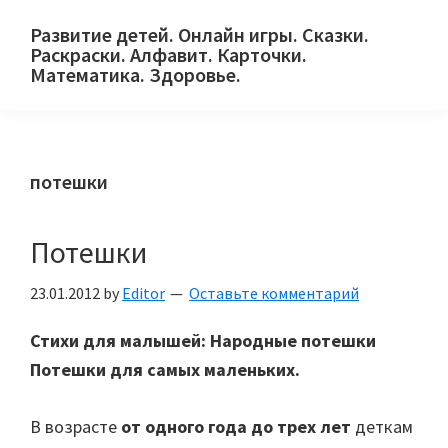
Skip
Skip
Skip
Развитие детей. Онлайн игры. Сказки.
to
to
to
Раскраски. Алфавит. Карточки.
primary
main
primary
Математика. Здоровье.
Сайт
navigation
content
sidebar
для
детей
потешки
и
их
родителей.
Потешки
23.01.2012
by
Editor
Оставьте комментарий
Стихи для малышей: Народные потешки
Потешки для самых маленьких.
В возрасте
от одного года до трех лет
деткам