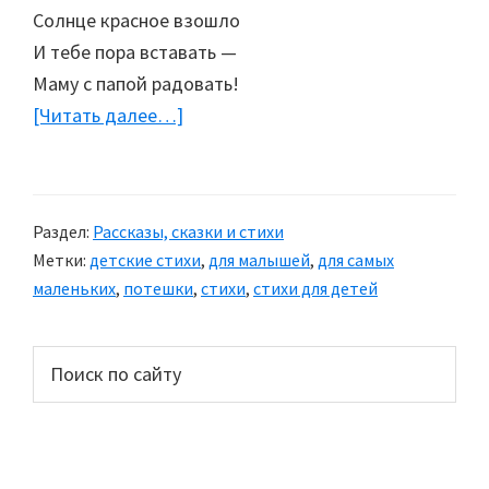
Солнце красное взошло
И тебе пора вставать —
Маму с папой радовать!
[Читать далее…]
about
Потешки
Раздел:
Рассказы, сказки и стихи
Метки:
детские стихи
,
для малышей
,
для самых
маленьких
,
потешки
,
стихи
,
стихи для детей
Основной
Поиск
по
сайдбар
сайту