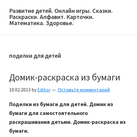
Skip
Skip
Skip
Развитие детей. Онлайн игры. Сказки.
to
to
to
Раскраски. Алфавит. Карточки.
primary
main
primary
Математика. Здоровье.
Сайт
navigation
content
sidebar
для
детей
поделки для детей
и
их
родителей.
Домик-раскраска из бумаги
10.02.2013
by
Editor
Оставьте комментарий
Поделки из бумаги для детей. Домик из
бумаги для самостоятельного
раскрашивания детьми. Домик-раскраска из
бумаги.