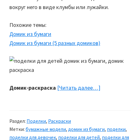
вокруг него в виде клумбы или лужайки.
Похожие темы:
Домик из бумаги
Домик из бумаги (5 разных домиков)
Домик-раскраска
[Читать далее…]
about
Домик-
раскраска
из
Раздел:
Поделки
,
Раскраски
бумаги
Метки:
бумажные модели
,
домик из бумаги
,
поделки
,
поделки для девочек
,
поделки для детей
,
поделки для