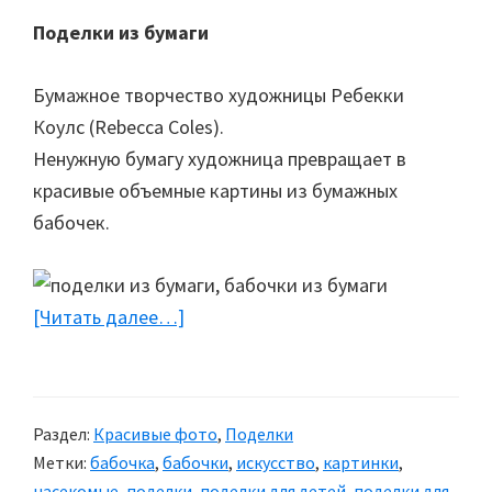
Поделки из бумаги
Бумажное творчество художницы Ребекки
Коулс (Rebecca Coles).
Ненужную бумагу художница превращает в
красивые объемные картины из бумажных
бабочек.
[Читать далее…]
about
Бумажные
бабочки
Раздел:
Красивые фото
,
Поделки
Метки:
бабочка
,
бабочки
,
искусство
,
картинки
,
насекомые
,
поделки
,
поделки для детей
,
поделки для