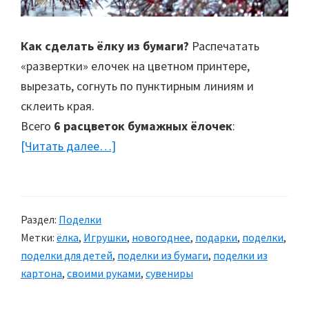
Как сделать ёлку из бумаги?
Распечатать
«развертки» елочек на цветном принтере,
вырезать, согнуть по пунктирным линиям и
склеить края.
Всего
6 расцветок бумажных ёлочек
:
[Читать далее…]
about
Ёлка
из
бумаги
Раздел:
Поделки
Метки:
ёлка
,
Игрушки
,
новогоднее
,
подарки
,
поделки
,
поделки для детей
,
поделки из бумаги
,
поделки из
картона
,
своими руками
,
сувениры