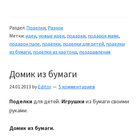
100
добрых
пожеланий…
Раздел:
Поделки
,
Разное
Метки:
идеи
,
новые идеи
,
подарки
,
подарок маме
,
подарок папе
,
поделки
,
поделки для детей
,
поделки
из бумаги
,
поделки из картона
,
поздравления
Домик из бумаги
24.01.2013
by
Editor
5 комментариев
Поделки
для детей.
Игрушки
из бумаги своими
руками.
Домик из бумаги.