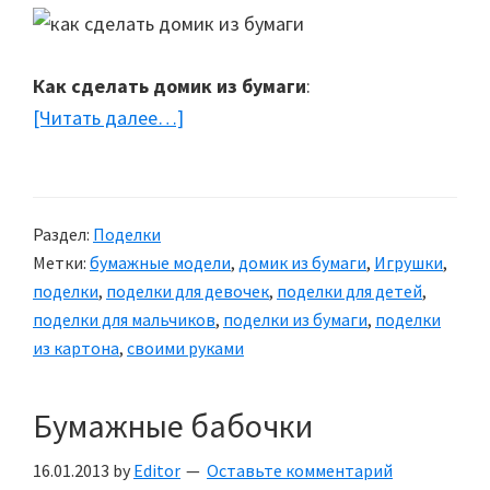
Как сделать домик из бумаги
:
[Читать далее…]
about
Домик
из
бумаги
Раздел:
Поделки
Метки:
бумажные модели
,
домик из бумаги
,
Игрушки
,
поделки
,
поделки для девочек
,
поделки для детей
,
поделки для мальчиков
,
поделки из бумаги
,
поделки
из картона
,
своими руками
Бумажные бабочки
16.01.2013
by
Editor
Оставьте комментарий