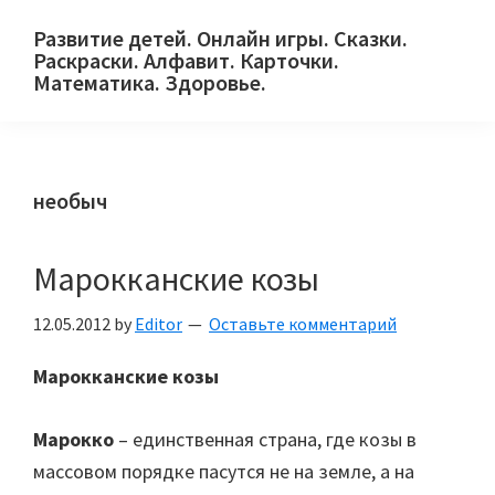
Skip
Skip
Skip
Развитие детей. Онлайн игры. Сказки.
to
to
to
Раскраски. Алфавит. Карточки.
primary
main
primary
Математика. Здоровье.
Сайт
navigation
content
sidebar
для
детей
необыч
и
их
родителей.
Марокканские козы
12.05.2012
by
Editor
Оставьте комментарий
Марокканские козы
Марокко
– единственная страна, где козы в
массовом порядке пасутся не на земле, а на