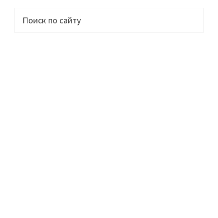
Основной
Поиск
по
сайдбар
сайту