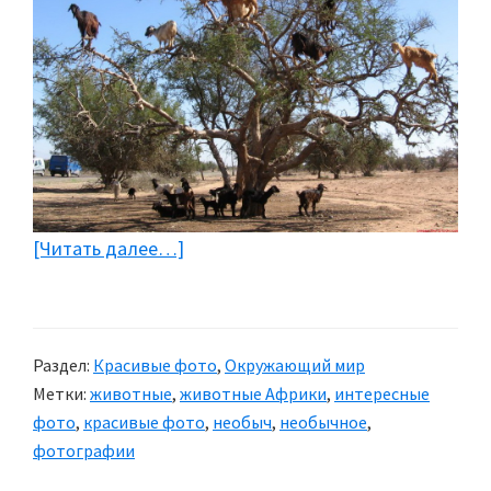
[Читать далее…]
about
Марокканские
козы
Раздел:
Красивые фото
,
Окружающий мир
Метки:
животные
,
животные Африки
,
интересные
фото
,
красивые фото
,
необыч
,
необычное
,
фотографии