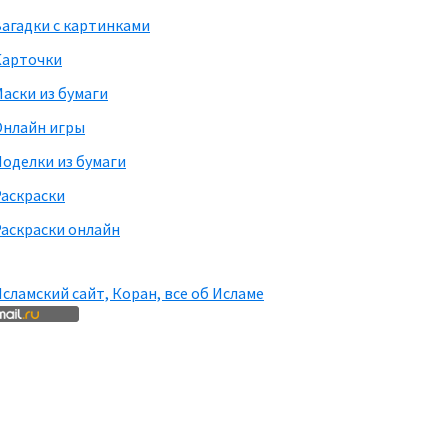
агадки с картинками
Карточки
аски из бумаги
Онлайн игры
оделки из бумаги
Раскраски
аскраски онлайн
сламский сайт, Коран, все об Исламе