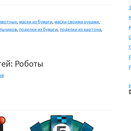
З
ивотных
,
маски из бумаги
,
маски своими руками
,
М
альчиков
,
поделки из бумаги
,
поделки из картона
,
П
тей: Роботы
Р
ий
И