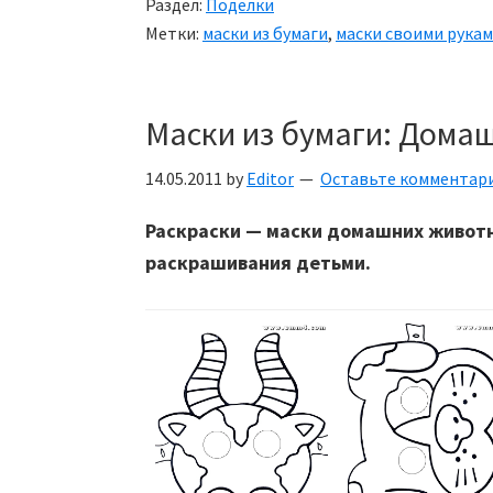
Раздел:
Поделки
Метки:
маски из бумаги
,
маски своими рука
Маски из бумаги: Дома
14.05.2011
by
Editor
Оставьте комментар
Раскраски — маски домашних животн
раскрашивания детьми.