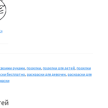
к»
своими руками
,
поделки
,
поделки для детей
,
поделки
ски бесплатно
,
раскраски для девочек
,
раскраски для
маски
тей