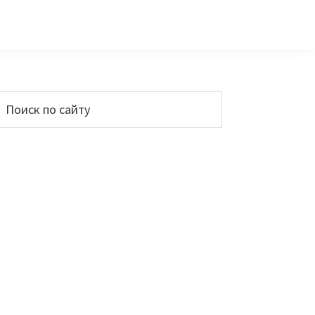
Основной
Поиск
по
сайдбар
айту