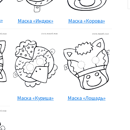
а»
Маска «Индюк»
Маска «Корова»
Маска «Курица»
Маска «Лошадь»