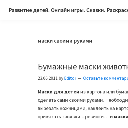
Skip
Skip
Skip
Развитие детей. Онлайн игры. Сказки. Раскрас
to
to
to
Сайт
primary
main
primary
для
navigation
content
sidebar
детей
маски своими руками
и
их
родителей.
Бумажные маски животн
23.06.2011
by
Editor
Оставьте комментар
Маски для детей
из картона или бума
сделать сами своими руками. Необходи
вырезать ножницами, наклеить на карто
привязать завязки – резинки… и
маска