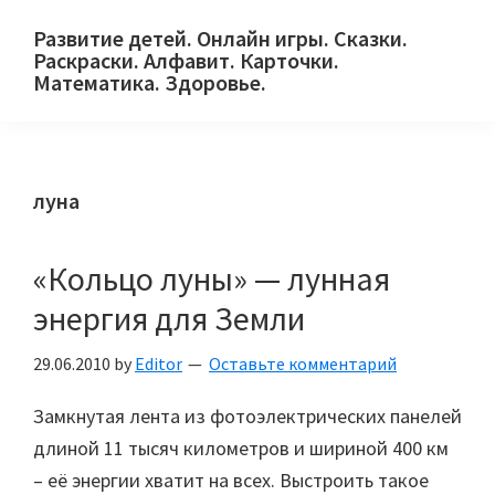
Skip
Skip
Skip
Развитие детей. Онлайн игры. Сказки.
to
to
to
Раскраски. Алфавит. Карточки.
primary
main
primary
Математика. Здоровье.
Сайт
navigation
content
sidebar
для
детей
луна
и
их
родителей.
«Кольцо луны» — лунная
энергия для Земли
29.06.2010
by
Editor
Оставьте комментарий
Замкнутая лента из фотоэлектрических панелей
длиной 11 тысяч километров и шириной 400 км
– её энергии хватит на всех. Выстроить такое