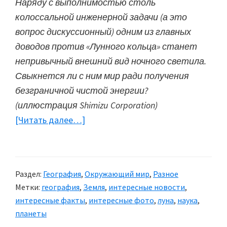
Наряду с выполнимостью столь
колоссальной инженерной задачи (а это
вопрос дискуссионный) одним из главных
доводов против «Лунного кольца» станет
непривычный внешний вид ночного светила.
Свыкнется ли с ним мир ради получения
безграничной чистой энергии?
(иллюстрация Shimizu Corporation)
[Читать далее…]
about
«Кольцо
луны»
—
Раздел:
География
,
Окружающий мир
,
Разное
лунная
Метки:
география
,
Земля
,
интересные новости
,
энергия
интересные факты
,
интересные фото
,
луна
,
наука
,
для
планеты
Земли