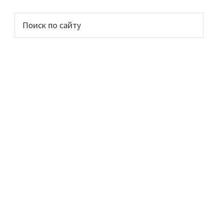
Основной
Поиск
по
сайдбар
сайту